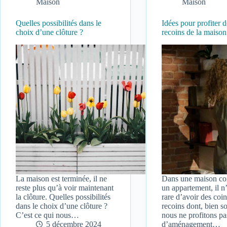
Maison
Maison
Quelles possibilités dans le
Idées pour profiter d
choix d’une clôture ?
recoins de la maison
La maison est terminée, il ne
Dans une maison c
reste plus qu’à voir maintenant
un appartement, il n
la clôture. Quelles possibilités
rare d’avoir des coin
dans le choix d’une clôture ?
recoins dont, bien s
C’est ce qui nous…
nous ne profitons pa
5 décembre 2024
d’aménagement…